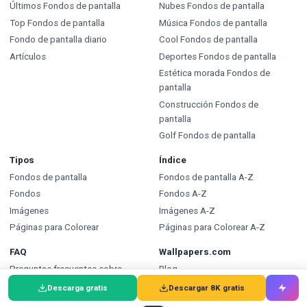
Últimos Fondos de pantalla
Nubes Fondos de pantalla
Top Fondos de pantalla
Música Fondos de pantalla
Fondo de pantalla diario
Cool Fondos de pantalla
Artículos
Deportes Fondos de pantalla
Estética morada Fondos de
pantalla
Construcción Fondos de
pantalla
Golf Fondos de pantalla
Tipos
Índice
Fondos de pantalla
Fondos de pantalla A-Z
Fondos
Fondos A-Z
Imágenes
Imágenes A-Z
Páginas para Colorear
Páginas para Colorear A-Z
FAQ
Wallpapers.com
Preguntas frecuentes sobre
Blog
Fondos de pantalla
Enviar un Fondo de pantalla
Descarga gratis
Descargar 8K gratis
FAQ Fondos
API para desarrolladores