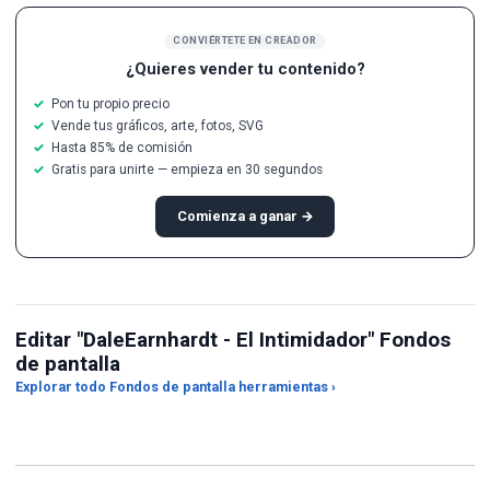
CONVIÉRTETE EN CREADOR
¿Quieres vender tu contenido?
Pon tu propio precio
Vende tus gráficos, arte, fotos, SVG
Hasta 85% de comisión
Gratis para unirte — empieza en 30 segundos
Comienza a ganar →
Editar "DaleEarnhardt - El Intimidador" Fondos
de pantalla
Recortador de relación de
Explorar todo Fondos de pantalla herramientas ›
aspecto
Conversor de JPG a PNG
Mej