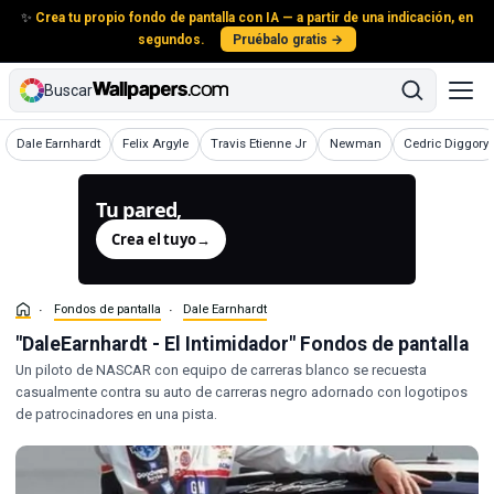
✨
Crea tu propio fondo de pantalla con IA — a partir de una indicación, en
segundos.
Pruébalo gratis →
Buscar
Fondos de pantalla
Fondos de pantalla
Fondos de pantalla
Fondos de pantalla
Fondos de panta
Dale Earnhardt
Felix Argyle
Travis Etienne Jr
Newman
Cedric Diggory
Tu pared,
generada.
Crea el tuyo
→
Fondos de pantalla
Dale Earnhardt
"DaleEarnhardt - El Intimidador" Fondos de pantalla
Un piloto de NASCAR con equipo de carreras blanco se recuesta
casualmente contra su auto de carreras negro adornado con logotipos
de patrocinadores en una pista.