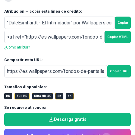
Atribución — copia esta línea de crédito:
Copiar
Copiar HTML
¿Cómo atribuir?
Compartir esta URL:
Copiar URL
Tamaños disponibles:
HD
Full HD
Ultra HD 4K
5K
8K
Se requiere atribución
Descarga gratis