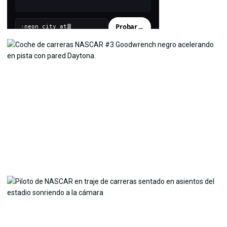
Probar
→
›