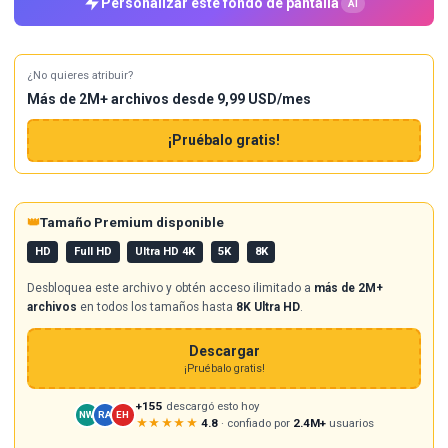
Personalizar este fondo de pantalla
AI
¿No quieres atribuir?
Más de 2M+ archivos desde 9,99 USD/mes
¡Pruébalo gratis!
👑
Tamaño Premium disponible
HD
Full HD
Ultra HD 4K
5K
8K
Desbloquea este archivo y obtén acceso ilimitado a
más de 2M+
archivos
en todos los tamaños hasta
8K Ultra HD
.
Descargar
¡Pruébalo gratis!
+155
descargó esto hoy
NW
RA
EH
★★★★★
4.8
· confiado por
2.4M+
usuarios