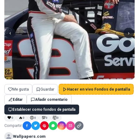
‹
›
Me gusta
Guardar
Hacer en vivo Fondos de pantalla
Editar
Añadir comentario
Establecer como fondos de pantalla
❤
🔥
😍
💯
🤯
0
0
0
0
0
Compartir:
Wallpapers.com