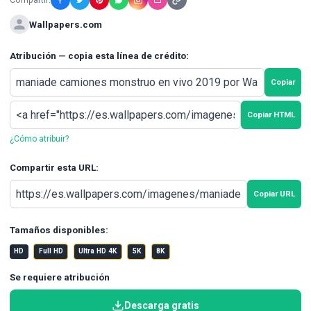
Wallpapers.com
Atribución — copia esta línea de crédito:
Copiar
Copiar HTML
¿Cómo atribuir?
Compartir esta URL:
Copiar URL
Tamaños disponibles:
HD
Full HD
Ultra HD 4K
5K
8K
Se requiere atribución
Descarga gratis