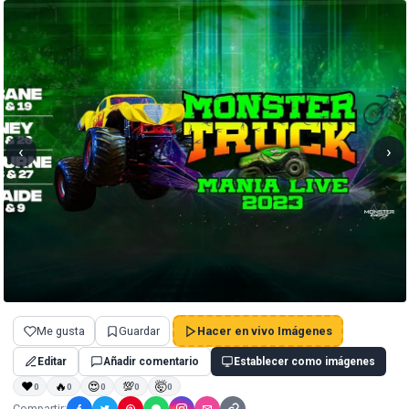
‹
›
Me gusta
Guardar
Hacer en vivo Imágenes
Editar
Añadir comentario
Establecer como imágenes
❤
🔥
😍
💯
🤯
0
0
0
0
0
Compartir: