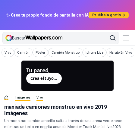
✨ Crea tu propio fondo de pantalla con IA
Pruébalo gratis →
Buscar
Imágenes
Imágenes
Imágenes
Imágenes
Imágenes
Imágenes
Vivo
Camión
Póster
Camión Monstruo
Iphone Live
Naruto En Vivo
Tu pared,
generada.
Crea el tuyo
→
Imágenes
Vivo
maniade camiones monstruo en vivo 2019
Imágenes
Un monstruo camión amarillo salta a través de una arena verde neón
mientras un texto en negrita anuncia Monster Truck Mania Live 2023.