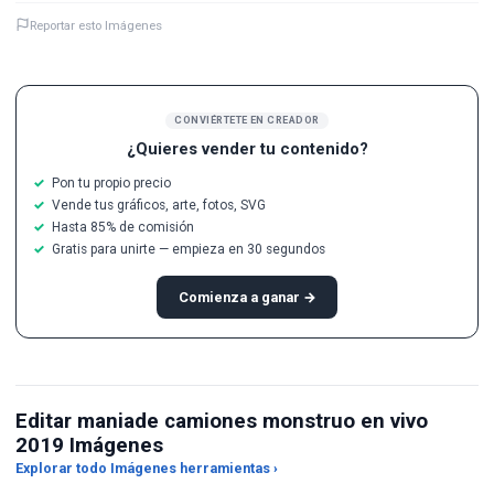
Reportar esto Imágenes
CONVIÉRTETE EN CREADOR
¿Quieres vender tu contenido?
Pon tu propio precio
Vende tus gráficos, arte, fotos, SVG
Hasta 85% de comisión
Gratis para unirte — empieza en 30 segundos
Comienza a ganar →
Editar maniade camiones monstruo en vivo
2019 Imágenes
Redimensionador de
Explorar todo Imágenes herramientas ›
Ponme en la Escena
imágenes
Ma