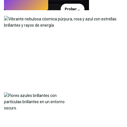
Probar
→
›