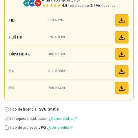
+135
descargó esto hoy
VS
AB
RA
★★★★★
4.8
· confiado por
2.4M+
usuarios
HD
1280×720
Full HD
1920×1080
Ultra HD 4K
3840×2160
5K
5120×2880
8K
7680×4320
Tipo de licencia:
SVG Gratis
Se requiere atribución
¿Cómo atribuir?
Tipo de archivo:
JPG
¿Cómo editar?