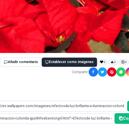
Añadir comentario
Establecer como imágenes
❤
🔥
😍
0
0
0
Compartir:
Co