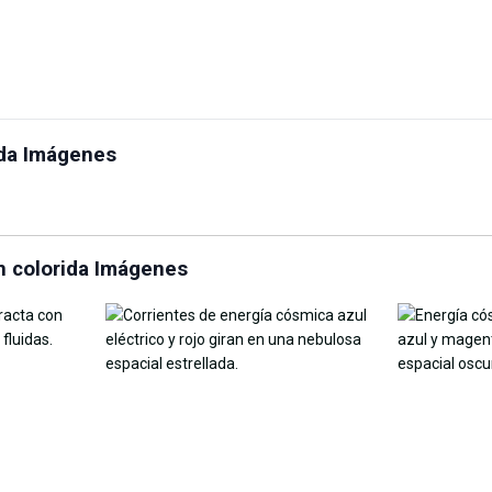
Reemplazo de cielo en
Selector d
rida Imágenes
gic Eraser
línea
imagen
ón colorida Imágenes