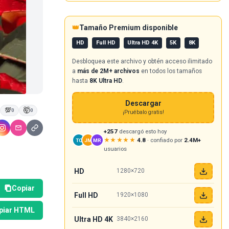
👑
Tamaño Premium disponible
HD
Full HD
Ultra HD 4K
5K
8K
Desbloquea este archivo y obtén acceso ilimitado
a
más de 2M+ archivos
en todos los tamaños
hasta
8K Ultra HD
.
Descargar
💯
🤯
0
0
¡Pruébalo gratis!
+257
descargó esto hoy
★★★★★
4.8
· confiado por
2.4M+
TC
JM
MR
usuarios
HD
1280×720
Copiar
Full HD
1920×1080
piar HTML
Ultra HD 4K
3840×2160