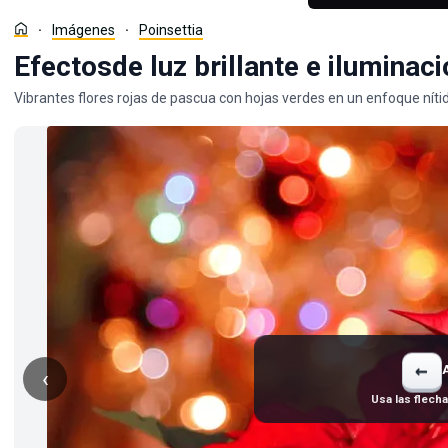
Imágenes
Poinsettia
Efectosde luz brillante e iluminac
Vibrantes flores rojas de pascua con hojas verdes en un enfoque níti
←
‹
Usa las flech