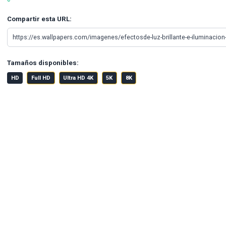
Compartir esta URL:
Tamaños disponibles:
HD
Full HD
Ultra HD 4K
5K
8K