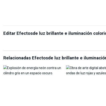
Redimensionador de
Editar Efectosde luz brillante e iluminación colo
Ponme en la Escena
imágenes
Ma
Relacionadas Efectosde luz brillante e iluminaci