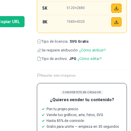
5K
5120×2880
Copiar URL
8K
7680×4320
Tipo de licencia:
SVG Gratis
Se requiere atribución
¿Cómo atribuir?
Tipo de archivo:
JPG
¿Cómo editar?
Reportar esto Imágenes
CONVIÉRTETE EN CREADOR
¿Quieres vender tu contenido?
Pon tu propio precio
Vende tus gráficos, arte, fotos, SVG
Hasta 85% de comisión
Gratis para unirte — empieza en 30 segundos