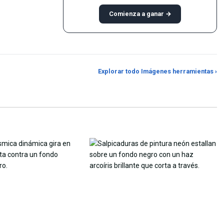
Comienza a ganar →
e color desde
Personaliza el fondo de
Ampliador de imá
Explorar todo Imágenes herramientas ›
pantalla con IA
con IA