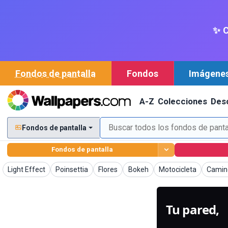
✨ C
Fondos de pantalla
Fondos
Imágene
A-Z
Colecciones
Des
Fondos de pantalla
Fondos de pantalla
Imágenes
Imágenes
Imágenes
Imágenes
Imágenes
Imáge
Light Effect
Poinsettia
Flores
Bokeh
Motocicleta
Camin
Tu pared,
g