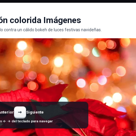
ión colorida Imágenes
do contra un cálido bokeh de luces festivas navideñas.
→
Anterior
Siguiente
as ← → del teclado para navegar