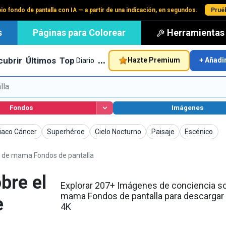
io fondo de pantalla con IA — a partir de una indicación, en segundos.
Pruéb
s
Páginas para Colorear
Herramientas
…
cubrir
Últimos
Top
Hazte Premium
+ Añadi
Diario
Fondos
Imágenes
talla
Fondos de pantalla
Fondos de pantalla
Fondos de pantalla
Fondos de pa
iaco Cáncer
Superhéroe
Cielo Nocturno
Paisaje
Escénico
r de mama Fondos de pantalla
bre el
Explorar 207+ Imágenes de conciencia so
mama Fondos de pantalla para descargar 
e
4K