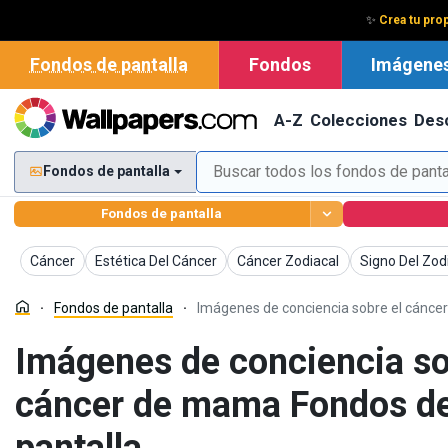
✨
Crea tu prop
Fondos de pantalla
Fondos
Imágene
A-Z
Colecciones
Des
Fondos de pantalla
Fondos de pantalla
Fondos de pantalla
Fondos de pantalla
Fondos de pantalla
Fondos de pan
Cáncer
Estética Del Cáncer
Cáncer Zodiacal
Signo Del Zod
Fondos de pantalla
Imágenes de conciencia sobre el cánce
Imágenes de conciencia so
cáncer de mama Fondos d