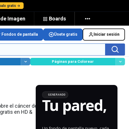
alo gratis →
 de Imagen
Boards
r Fondos de pantalla
Únete gratis
Iniciar sesión
Páginas para Colorear
ntalla
GENERANDO
Tu pared,
bre el cáncer de
generada.
gratis en HD &
Un fondo de pantalla nuevo, cada