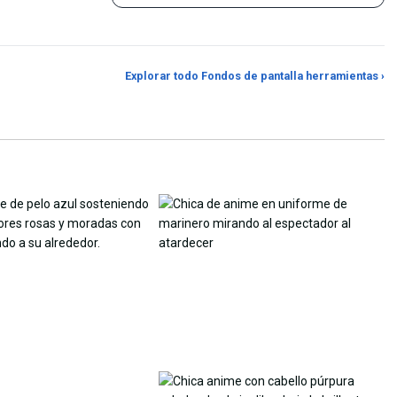
Creador de fondos de
Recortador de rel
Explorar todo Fondos de pantalla herramientas ›
er Generator
pantalla a partir de fotos
aspecto