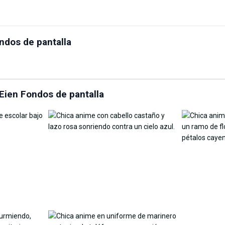
emplazo de cielo en
Personaliza el fondo de
ndos de pantalla
ea
pantalla con IA
AI Wallpap
ien Fondos de pantalla