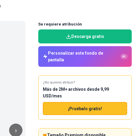
s
Se requiere atribución
Descarga gratis
Personalizar este fondo de
AI
pantalla
¿No quieres atribuir?
Más de 2M+ archivos desde 9,99
USD/mes
¡Pruébalo gratis!
›
👑
Tamaño Premium disponible