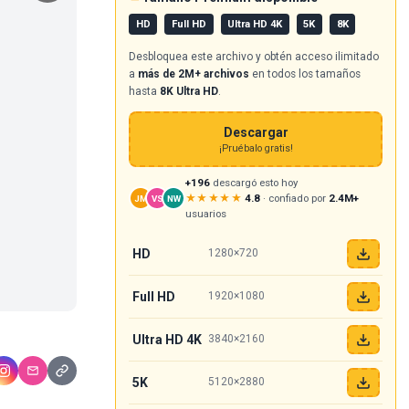
HD
Full HD
Ultra HD 4K
5K
8K
Desbloquea este archivo y obtén acceso ilimitado
a
más de 2M+ archivos
en todos los tamaños
hasta
8K Ultra HD
.
Descargar
¡Pruébalo gratis!
+196
descargó esto hoy
★★★★★
4.8
· confiado por
2.4M+
JM
VS
NW
usuarios
HD
1280×720
Full HD
1920×1080
Ultra HD 4K
3840×2160
5K
5120×2880