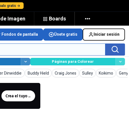
alo gratis →
 de Imagen
Boards
r Fondos de pantalla
Únete gratis
Iniciar sesión
Páginas para Colorear
 de pantalla
Fondos de pantalla
Fondos de pantalla
Fondos de pantalla
Fondos de panta
Fondo
r Dinwiddie
Buddy Hield
Craig Jones
Sulley
Koikimo
Geny
Crea el tuyo
→