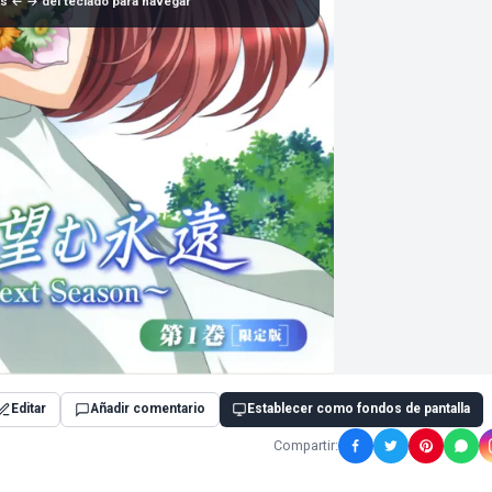
as ← → del teclado para navegar
Editar
Añadir comentario
Establecer como fondos de pantalla
Compartir: