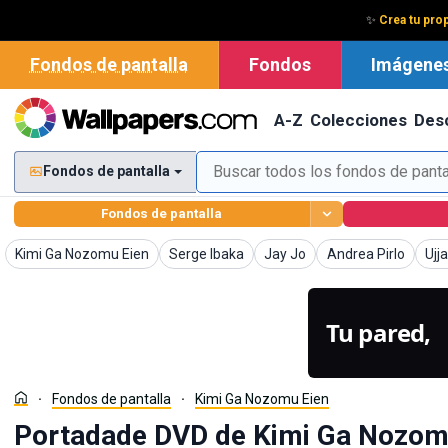
✨
Crea tu prop
Fondos de pantalla
Fondos
Imágene
A-Z
Colecciones
Des
Fondos de pantalla
Fondos de pantalla
Fondos de pantalla
Fondos de pantalla
Fondos de pantalla
Fondos de pantalla
Fon
Kimi Ga Nozomu Eien
Serge Ibaka
Jay Jo
Andrea Pirlo
Ujj
Tu pared,
g
Fondos de pantalla
Kimi Ga Nozomu Eien
Portadade DVD de Kimi Ga Nozomu