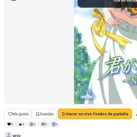
Usa las flech
Me gusta
Guardar
Hacer en vivo Fondos de pantalla
❤
🔥
😍
💯
🤯
0
0
0
0
0
eric