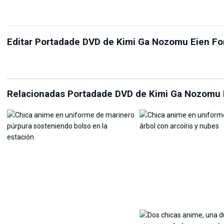
Creador de fondos de
Re
Editar Portadade DVD de Kimi Ga Nozomu Eien Fo
Compresor JPG
pantalla en vivo
lín
Relacionadas Portadade DVD de Kimi Ga Nozomu E