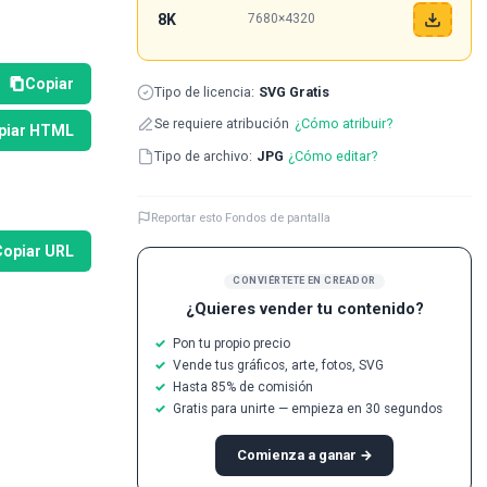
8K
7680×4320
Copiar
Tipo de licencia:
SVG Gratis
Se requiere atribución
¿Cómo atribuir?
piar HTML
Tipo de archivo:
JPG
¿Cómo editar?
Reportar esto Fondos de pantalla
Copiar URL
CONVIÉRTETE EN CREADOR
¿Quieres vender tu contenido?
Pon tu propio precio
Vende tus gráficos, arte, fotos, SVG
Hasta 85% de comisión
Gratis para unirte — empieza en 30 segundos
Comienza a ganar →