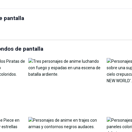
Ampliador de imágenes
 pantalla
orador de Fotos con IA
con IA
Compreso
ndos de pantalla