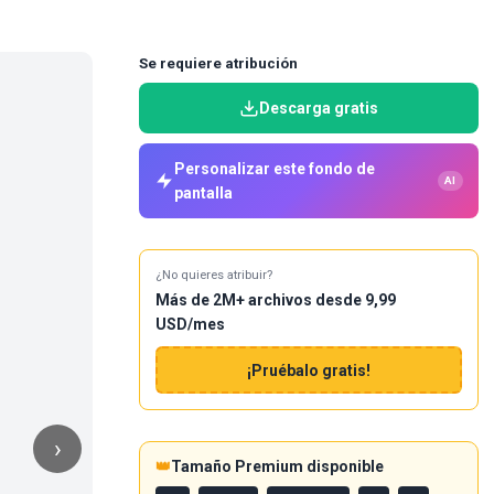
Se requiere atribución
Descarga gratis
Personalizar este fondo de
AI
pantalla
¿No quieres atribuir?
Más de 2M+ archivos desde 9,99
USD/mes
¡Pruébalo gratis!
›
👑
Tamaño Premium disponible