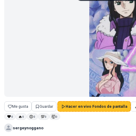
Me gusta
Guardar
Hacer en vivo Fondos de pantalla
❤
🔥
😍
💯
🤯
0
0
0
0
0
sergeynoggano