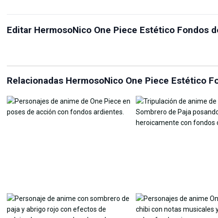
Recortador de relación de
Editar HermosoNico One Piece Estético Fondos de
aspecto
Conversor de JPG a PNG
Mej
Relacionadas HermosoNico One Piece Estético Fo