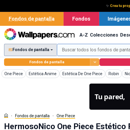
✨
Crea tu prop
Fondos de pantalla
Fondos
Imágene
A-Z
Colecciones
Des
Fondos de pantalla
Fondos de pantalla
Fondos de pantalla
Fondos de pantalla
Fondos de pantalla
Fondos de p
Fo
One Piece
Estética Anime
Estética De One Piece
Robin
Ni
Tu pared,
g
Fondos de pantalla
One Piece
HermosoNico One Piece Estético 