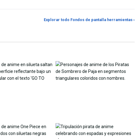
Generador de Fondos con
Redimensionador
Explorar todo Fondos de pantalla herramientas ›
r JPG
IA
imágenes