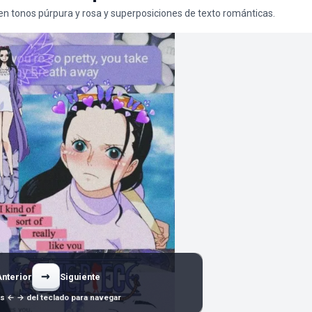
en tonos púrpura y rosa y superposiciones de texto románticas.
→
Anterior
Siguiente
as ← → del teclado para navegar