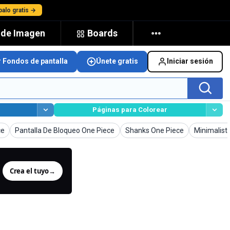
alo gratis →
 de Imagen
Boards
r Fondos de pantalla
Únete gratis
Iniciar sesión
Páginas para Colorear
talla
Fondos de pantalla
Fondos de pantalla
Fondos de 
ce
Pantalla De Bloqueo One Piece
Shanks One Piece
Minimalist
Crea el tuyo
→