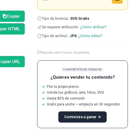
Copiar
Tipo de licencia:
SVG Gratis
Se requiere atribución
¿Cómo atribuir?
piar HTML
Tipo de archivo:
JPG
¿Cómo editar?
Reportar esto Fondos de pantalla
Copiar URL
CONVIÉRTETE EN CREADOR
¿Quieres vender tu contenido?
Pon tu propio precio
Vende tus gráficos, arte, fotos, SVG
Hasta 85% de comisión
Gratis para unirte — empieza en 30 segundos
Comienza a ganar →