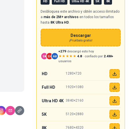
HD
Full HD
Ultra HD 4K
5K
8K
Desbloquea este archivo y obtén acceso ilimitado
a
más de 2M+ archivos
en todos los tamaños
hasta
8K Ultra HD
.
Descargar
¡Pruébalo gratis!
+279
descargó esto hoy
★★★★★
4.8
· confiado por
2.4M+
SK
EH
AB
usuarios
HD
1280×720
Full HD
1920×1080
Ultra HD 4K
3840×2160
5K
5120×2880
8K
7680×4320