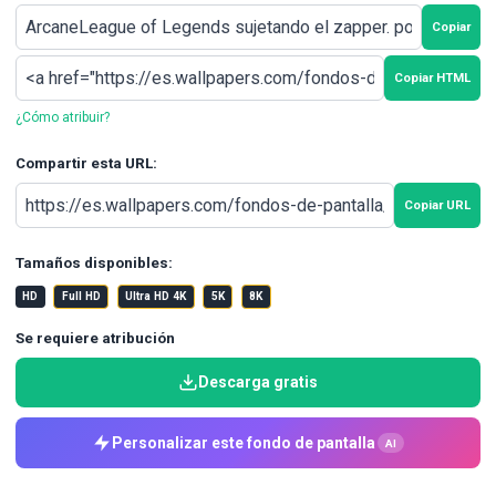
Copiar
Copiar HTML
¿Cómo atribuir?
Compartir esta URL:
Copiar URL
Tamaños disponibles:
HD
Full HD
Ultra HD 4K
5K
8K
Se requiere atribución
Descarga gratis
Personalizar este fondo de pantalla
AI