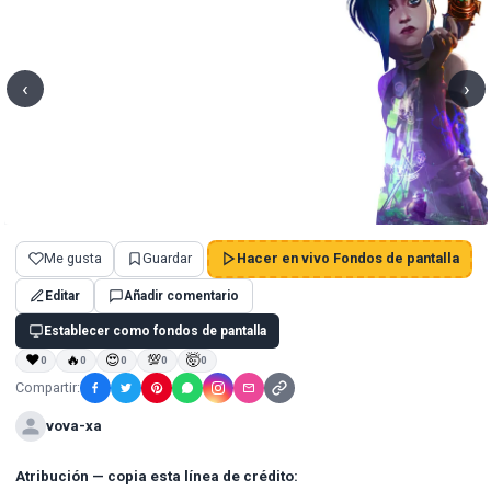
‹
›
Me gusta
Guardar
Hacer en vivo Fondos de pantalla
Editar
Añadir comentario
Establecer como fondos de pantalla
❤
🔥
😍
💯
🤯
0
0
0
0
0
Compartir:
vova-xa
Atribución — copia esta línea de crédito: