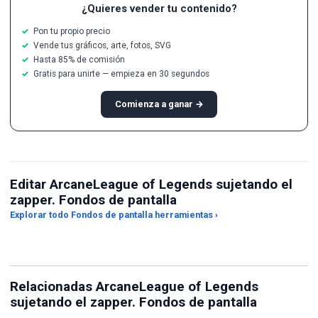
¿Quieres vender tu contenido?
Pon tu propio precio
Vende tus gráficos, arte, fotos, SVG
Hasta 85% de comisión
Gratis para unirte — empieza en 30 segundos
Comienza a ganar →
Editar ArcaneLeague of Legends sujetando el
zapper. Fondos de pantalla
Recortador de relación de
Explorar todo Fondos de pantalla herramientas ›
aspecto
Conversor de JPG a PNG
Mej
Relacionadas ArcaneLeague of Legends
sujetando el zapper. Fondos de pantalla