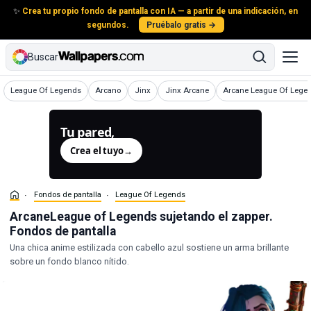
✨
Crea tu propio fondo de pantalla con IA — a partir de una indicación, en
segundos.
Pruébalo gratis →
Buscar
Fondos de pantalla
Fondos de pantalla
Fondos de pantalla
Fondos de pantalla
Fondos de pantalla
League Of Legends
Arcano
Jinx
Jinx Arcane
Arcane League Of Lege
Tu pared,
generada.
Crea el tuyo
→
Fondos de pantalla
League Of Legends
ArcaneLeague of Legends sujetando el zapper.
Fondos de pantalla
Una chica anime estilizada con cabello azul sostiene un arma brillante
sobre un fondo blanco nítido.