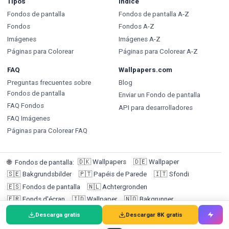
Tipos
Índice
Fondos de pantalla
Fondos de pantalla A-Z
Fondos
Fondos A-Z
Imágenes
Imágenes A-Z
Páginas para Colorear
Páginas para Colorear A-Z
FAQ
Wallpapers.com
Preguntas frecuentes sobre
Blog
Fondos de pantalla
Enviar un Fondo de pantalla
FAQ Fondos
API para desarrolladores
FAQ Imágenes
Páginas para Colorear FAQ
🇩🇰
Wallpapers
🇩🇪
Wallpaper
🌐
Fondos de pantalla
:
🇸🇪
Bakgrundsbilder
🇵🇹
Papéis de Parede
🇮🇹
Sfondi
🇪🇸
Fondos de pantalla
🇳🇱
Achtergronden
🇫🇷
Fonds d'écran
🇮🇩
Wallpaper
🇳🇴
Bakgrunner
🇫🇮
Taustakuvat
Descarga gratis
Descargar 8K gratis