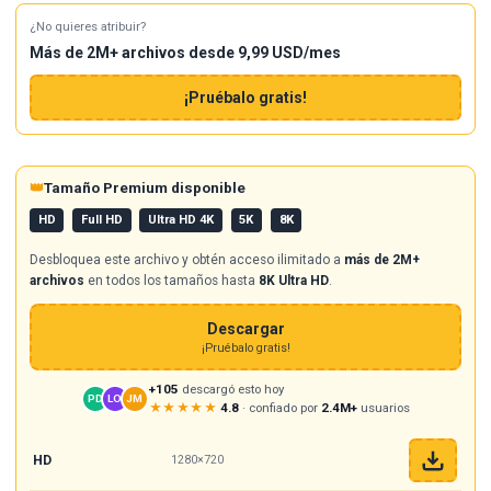
¿No quieres atribuir?
Más de 2M+ archivos desde 9,99 USD/mes
¡Pruébalo gratis!
👑
Tamaño Premium disponible
HD
Full HD
Ultra HD 4K
5K
8K
Desbloquea este archivo y obtén acceso ilimitado a
más de 2M+
archivos
en todos los tamaños hasta
8K Ultra HD
.
Descargar
¡Pruébalo gratis!
+105
descargó esto hoy
PD
LO
JM
★★★★★
4.8
· confiado por
2.4M+
usuarios
HD
1280×720