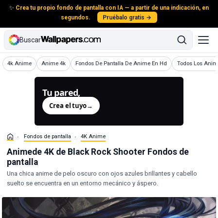
✨
Crea tu propio fondo de pantalla con IA — a partir de una indicación, en
segundos.
Pruébalo gratis →
Buscar
Fondos de pantalla
Fondos de pantalla
Fondos de pantalla
Fondos de panta
4k Anime
Anime 4k
Fondos De Pantalla De Anime En Hd
Todos Los Anim
Tu pared,
generada.
Crea el tuyo
→
Fondos de pantalla
4K Anime
Animede 4K de Black Rock Shooter Fondos de
pantalla
Una chica anime de pelo oscuro con ojos azules brillantes y cabello
suelto se encuentra en un entorno mecánico y áspero.