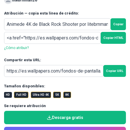
litebrnman26
Atribución — copia esta línea de crédito:
Copiar
Copiar HTML
¿Cómo atribuir?
Compartir esta URL:
Copiar URL
Tamaños disponibles:
HD
Full HD
Ultra HD 4K
5K
8K
Se requiere atribución
Descarga gratis