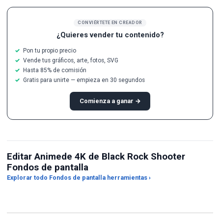
CONVIÉRTETE EN CREADOR
¿Quieres vender tu contenido?
Pon tu propio precio
Vende tus gráficos, arte, fotos, SVG
Hasta 85% de comisión
Gratis para unirte — empieza en 30 segundos
Comienza a ganar →
Editar Animede 4K de Black Rock Shooter
Fondos de pantalla
Recortador de relación de
Explorar todo Fondos de pantalla herramientas ›
aspecto
Conversor de JPG a PNG
Mej