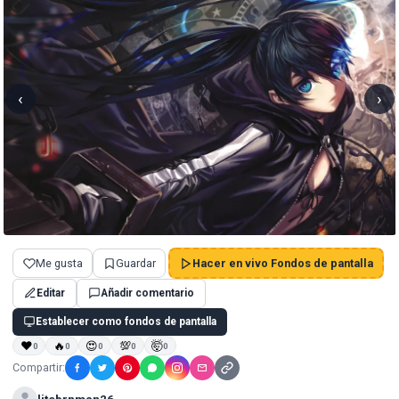
‹
›
Me gusta
Guardar
Hacer en vivo Fondos de pantalla
Editar
Añadir comentario
Establecer como fondos de pantalla
❤
🔥
😍
💯
🤯
0
0
0
0
0
Compartir: