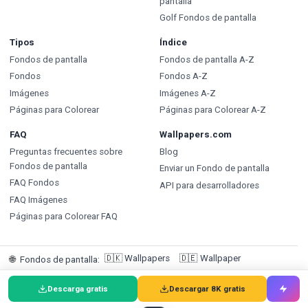
pantalla
Golf Fondos de pantalla
Tipos
Índice
Fondos de pantalla
Fondos de pantalla A-Z
Fondos
Fondos A-Z
Imágenes
Imágenes A-Z
Páginas para Colorear
Páginas para Colorear A-Z
FAQ
Wallpapers.com
Preguntas frecuentes sobre
Blog
Fondos de pantalla
Enviar un Fondo de pantalla
FAQ Fondos
API para desarrolladores
FAQ Imágenes
Páginas para Colorear FAQ
🇩🇰
Wallpapers
🇩🇪
Wallpaper
🌐
Fondos de pantalla
:
🇸🇪
Bakgrundsbilder
🇵🇹
Papéis de Parede
🇮🇹
Sfondi
Descarga gratis
Descargar 8K gratis
🇪🇸
Fondos de pantalla
🇳🇱
Achtergronden