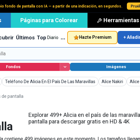
io fondo de pantalla con IA — a partir de una indicación, en segundos.
Pruéb
s
Páginas para Colorear
Herramientas
…
cubrir
Últimos
Top
Hazte Premium
+ Añadi
Diario
Fondos
Imágenes
Fondos de pantalla
Fondos de pantalla
Fondo
Teléfono De Alicia En El País De Las Maravillas
Alice Nakiri
Alice
s de pantalla
Explorar 499+ Alicia en el país de las maravil
pantalla para descargar gratis en HD & 4K
lla
ntalla contiene 499 imágenes en este momento. Los tamaños lleg