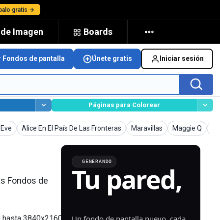
alo gratis →
 de Imagen
Boards
r Fondos de pantalla
Únete gratis
Iniciar sesión
Páginas para Colorear
s de pantalla
Fondos de pantalla
Fondos de pantalla
Fondos de pant
Fo
 Eve
Alice En El País De Las Fronteras
Maravillas
Maggie Q
Al
GENERANDO
Tu pared,
las Fondos de
generada.
Un fondo de pantalla nuevo, cada
an hasta 3840x2160,