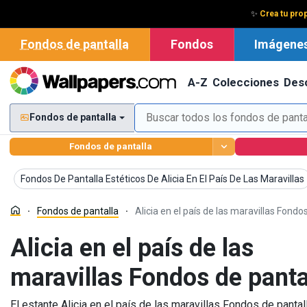
✨
Crea tu prop
Fondos de pantalla
Fondos
Imágene
A-Z
Colecciones
Des
Fondos de pantalla
Fondos de pantalla
Fondos de pantalla
Fondos De Pantalla Estéticos De Alicia En El País De Las Maravillas
Fondos de pantalla
Alicia en el país de las maravillas Fondo
Alicia en el país de las
maravillas Fondos de panta
El estante Alicia en el país de las maravillas Fondos de pa